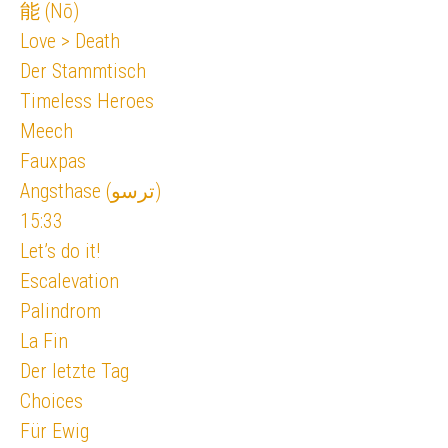
能 (Nō)
Love > Death
Der Stammtisch
Timeless Heroes
Meech
Fauxpas
Angsthase (ترسو)
15:33
Let’s do it!
Escalevation
Palindrom
La Fin
Der letzte Tag
Choices
Für Ewig