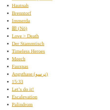
Hautnah
Brenntorf
Immerda
能 (Nō)
Love > Death
Der Stammtisch
Timeless Heroes
Meech
Fauxpas
Angsthase (ترسو)
15:33
Let’s do it!
Escalevation
Palindrom