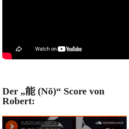
Der „能 (Nō)“ Score von
Robert: