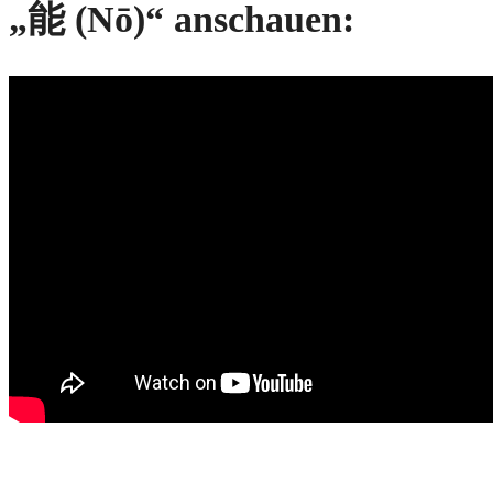
„能 (Nō)“ anschauen: