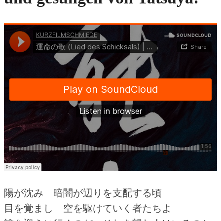
陽が沈み 暗闇が辺りを支配する頃
目を覚まし 空を駆けていく者たちよ