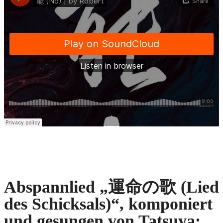
Abspannlied „運命の歌 (Lied
des Schicksals)“, komponiert
und gesungen von Tatsuya: