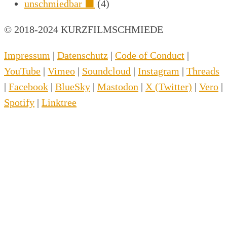
unschmiedbar ⬛
(4)
© 2018-2024 KURZFILMSCHMIEDE
Impressum
|
Datenschutz
|
Code of Conduct
|
YouTube
|
Vimeo
|
Soundcloud
|
Instagram
|
Threads
|
Facebook
|
BlueSky
|
Mastodon
|
X (Twitter)
|
Vero
|
Spotify
|
Linktree