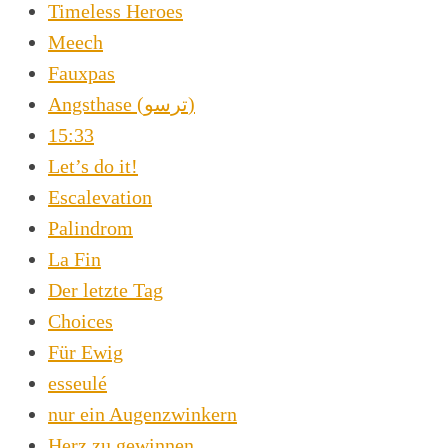
Timeless Heroes
Meech
Fauxpas
Angsthase (ترسو)
15:33
Let’s do it!
Escalevation
Palindrom
La Fin
Der letzte Tag
Choices
Für Ewig
esseulé
nur ein Augenzwinkern
Herz zu gewinnen