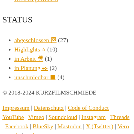
STATUS
abgeschlossen 🏁
(27)
Highlights ⭐
(10)
in Arbeit 🎥
(1)
in Planung ✒️
(2)
unschmiedbar ⬛
(4)
© 2018-2024 KURZFILMSCHMIEDE
Impressum
|
Datenschutz
|
Code of Conduct
|
YouTube
|
Vimeo
|
Soundcloud
|
Instagram
|
Threads
|
Facebook
|
BlueSky
|
Mastodon
|
X (Twitter)
|
Vero
|