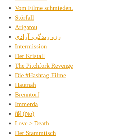
Vom Filme schmieden.
Störfall
Arigatou
زن، زندگی، آزادی
Intermission
Der Kristall
The Pitchfork Revenge
Die #Hashtag-Filme
Hautnah
Brenntorf
Immerda
能 (Nō)
Love > Death
Der Stammtisch