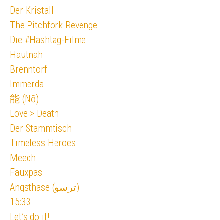
Der Kristall
The Pitchfork Revenge
Die #Hashtag-Filme
Hautnah
Brenntorf
Immerda
能 (Nō)
Love > Death
Der Stammtisch
Timeless Heroes
Meech
Fauxpas
Angsthase (ترسو)
15:33
Let’s do it!